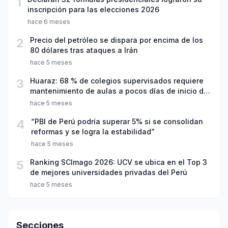
1
inscripción para las elecciones 2026
hace 6 meses
2
Precio del petróleo se dispara por encima de los
80 dólares tras ataques a Irán
hace 5 meses
3
Huaraz: 68 % de colegios supervisados requiere
mantenimiento de aulas a pocos días de inicio del
año escolar 2026
hace 5 meses
4
“PBI de Perú podría superar 5% si se consolidan
reformas y se logra la estabilidad”
hace 5 meses
5
Ranking SCImago 2026: UCV se ubica en el Top 3
de mejores universidades privadas del Perú
hace 5 meses
Secciones