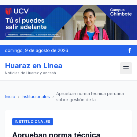
domingo, 9 de agosto de 2026
Huaraz en Línea
Noticias de Huaraz y Áncash
Aprueban norma técnica peruana
Inicio
›
Institucionales
›
sobre gestión de la...
INSTITUCIONALES
Aprueban norma técnica