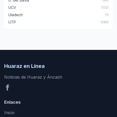
U. del Santa
(66)
UCV
(132)
Uladech
(1)
UTP
(289)
Huaraz en Línea
Noticias de Huaraz y Áncash
Enlaces
Inicio