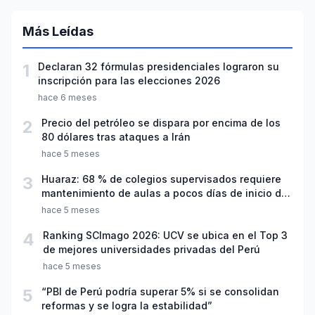
Más Leídas
1
Declaran 32 fórmulas presidenciales lograron su
inscripción para las elecciones 2026
hace 6 meses
2
Precio del petróleo se dispara por encima de los
80 dólares tras ataques a Irán
hace 5 meses
3
Huaraz: 68 % de colegios supervisados requiere
mantenimiento de aulas a pocos días de inicio del
año escolar 2026
hace 5 meses
4
Ranking SCImago 2026: UCV se ubica en el Top 3
de mejores universidades privadas del Perú
hace 5 meses
5
“PBI de Perú podría superar 5% si se consolidan
reformas y se logra la estabilidad”