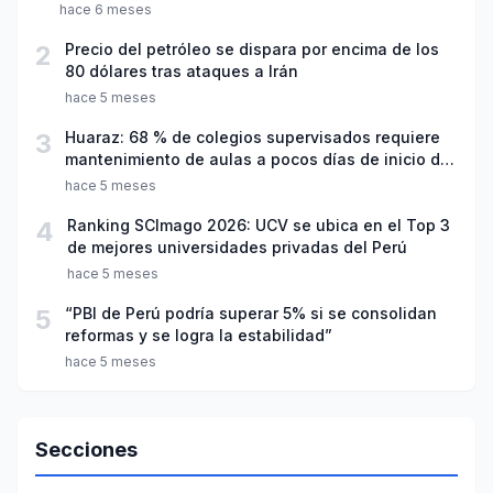
hace 6 meses
2
Precio del petróleo se dispara por encima de los
80 dólares tras ataques a Irán
hace 5 meses
3
Huaraz: 68 % de colegios supervisados requiere
mantenimiento de aulas a pocos días de inicio del
año escolar 2026
hace 5 meses
4
Ranking SCImago 2026: UCV se ubica en el Top 3
de mejores universidades privadas del Perú
hace 5 meses
5
“PBI de Perú podría superar 5% si se consolidan
reformas y se logra la estabilidad”
hace 5 meses
Secciones