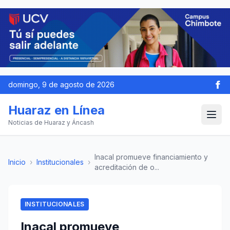
domingo, 9 de agosto de 2026
Huaraz en Línea
Noticias de Huaraz y Áncash
Inacal promueve financiamiento y
Inicio
›
Institucionales
›
acreditación de o...
INSTITUCIONALES
Inacal promueve