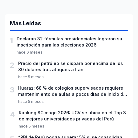
Más Leídas
1
Declaran 32 fórmulas presidenciales lograron su
inscripción para las elecciones 2026
hace 6 meses
2
Precio del petróleo se dispara por encima de los
80 dólares tras ataques a Irán
hace 5 meses
3
Huaraz: 68 % de colegios supervisados requiere
mantenimiento de aulas a pocos días de inicio del
año escolar 2026
hace 5 meses
4
Ranking SCImago 2026: UCV se ubica en el Top 3
de mejores universidades privadas del Perú
hace 5 meses
“PBI de Perú podría superar 5% si se consolidan