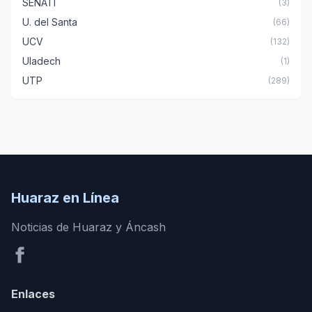
SENATI
(3)
U. del Santa
(66)
UCV
(132)
Uladech
(1)
UTP
(289)
Huaraz en Línea
Noticias de Huaraz y Áncash
Enlaces