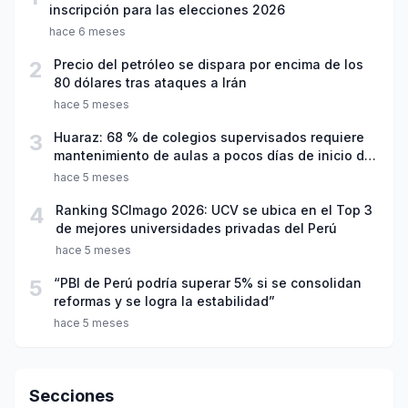
inscripción para las elecciones 2026
hace 6 meses
2
Precio del petróleo se dispara por encima de los
80 dólares tras ataques a Irán
hace 5 meses
3
Huaraz: 68 % de colegios supervisados requiere
mantenimiento de aulas a pocos días de inicio del
año escolar 2026
hace 5 meses
4
Ranking SCImago 2026: UCV se ubica en el Top 3
de mejores universidades privadas del Perú
hace 5 meses
5
“PBI de Perú podría superar 5% si se consolidan
reformas y se logra la estabilidad”
hace 5 meses
Secciones