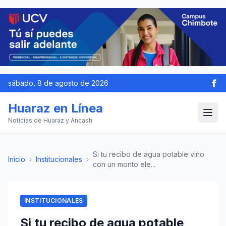
sábado, 8 de agosto de 2026
Huaraz en Línea
Noticias de Huaraz y Áncash
Si tu recibo de agua potable vino
Inicio
›
Institucionales
›
con un monto ele...
INSTITUCIONALES
Si tu recibo de agua potable