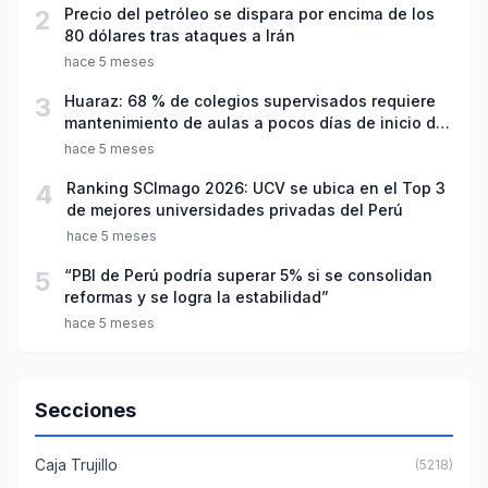
2
Precio del petróleo se dispara por encima de los
80 dólares tras ataques a Irán
hace 5 meses
3
Huaraz: 68 % de colegios supervisados requiere
mantenimiento de aulas a pocos días de inicio del
año escolar 2026
hace 5 meses
4
Ranking SCImago 2026: UCV se ubica en el Top 3
de mejores universidades privadas del Perú
hace 5 meses
5
“PBI de Perú podría superar 5% si se consolidan
reformas y se logra la estabilidad”
hace 5 meses
Secciones
Caja Trujillo
(5218)