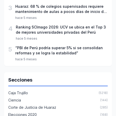
3
Huaraz: 68 % de colegios supervisados requiere
mantenimiento de aulas a pocos días de inicio del
año escolar 2026
hace 5 meses
4
Ranking SCImago 2026: UCV se ubica en el Top 3
de mejores universidades privadas del Perú
hace 5 meses
5
“PBI de Perú podría superar 5% si se consolidan
reformas y se logra la estabilidad”
hace 5 meses
Secciones
Caja Trujillo
(5218)
Ciencia
(144)
Corte de Justicia de Huaraz
(285)
Elecciones 2020
(168)