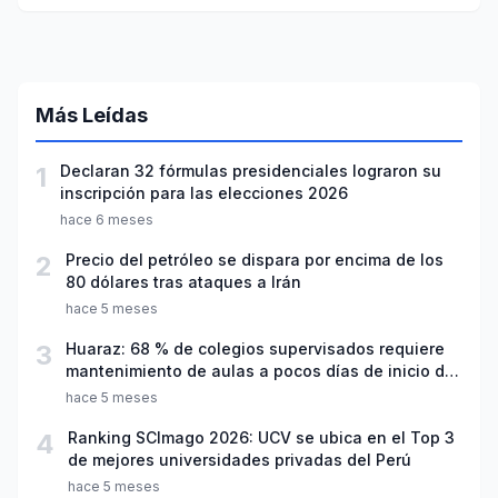
Más Leídas
1
Declaran 32 fórmulas presidenciales lograron su
inscripción para las elecciones 2026
hace 6 meses
2
Precio del petróleo se dispara por encima de los
80 dólares tras ataques a Irán
hace 5 meses
3
Huaraz: 68 % de colegios supervisados requiere
mantenimiento de aulas a pocos días de inicio del
año escolar 2026
hace 5 meses
4
Ranking SCImago 2026: UCV se ubica en el Top 3
de mejores universidades privadas del Perú
hace 5 meses