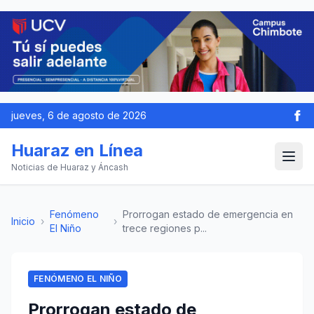
jueves, 6 de agosto de 2026
Huaraz en Línea
Noticias de Huaraz y Áncash
Fenómeno
Prorrogan estado de emergencia en
Inicio
›
›
El Niño
trece regiones p...
FENÓMENO EL NIÑO
Prorrogan estado de