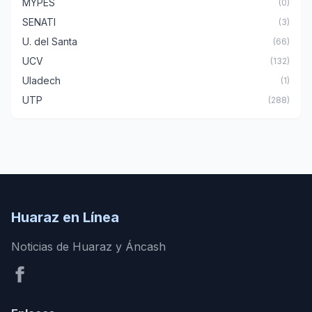
MYPES
(0)
SENATI
(3)
U. del Santa
(66)
UCV
(132)
Uladech
(1)
UTP
(288)
Huaraz en Línea
Noticias de Huaraz y Áncash