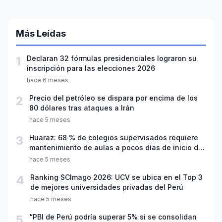
Más Leídas
1
Declaran 32 fórmulas presidenciales lograron su
inscripción para las elecciones 2026
hace 6 meses
2
Precio del petróleo se dispara por encima de los
80 dólares tras ataques a Irán
hace 5 meses
3
Huaraz: 68 % de colegios supervisados requiere
mantenimiento de aulas a pocos días de inicio del
año escolar 2026
hace 5 meses
4
Ranking SCImago 2026: UCV se ubica en el Top 3
de mejores universidades privadas del Perú
hace 5 meses
5
“PBI de Perú podría superar 5% si se consolidan