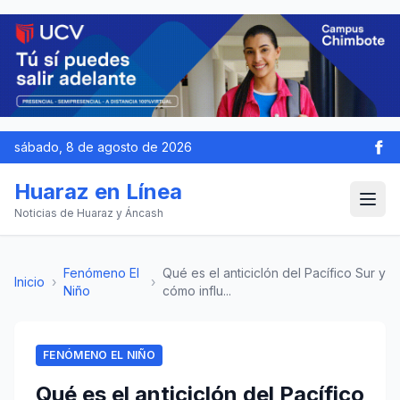
sábado, 8 de agosto de 2026
Huaraz en Línea
Noticias de Huaraz y Áncash
Fenómeno El
Qué es el anticiclón del Pacífico Sur y
Inicio
›
›
Niño
cómo influ...
FENÓMENO EL NIÑO
Qué es el anticiclón del Pacífico