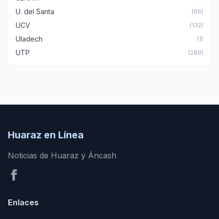
U. del Santa
(66)
UCV
(132)
Uladech
(1)
UTP
(289)
Huaraz en Línea
Noticias de Huaraz y Áncash
Enlaces