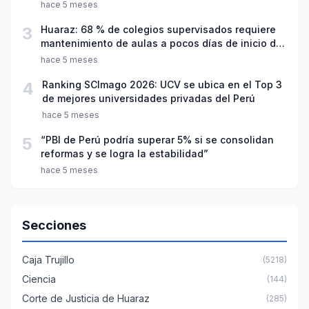
hace 5 meses
3
Huaraz: 68 % de colegios supervisados requiere
mantenimiento de aulas a pocos días de inicio del
año escolar 2026
hace 5 meses
4
Ranking SCImago 2026: UCV se ubica en el Top 3
de mejores universidades privadas del Perú
hace 5 meses
5
“PBI de Perú podría superar 5% si se consolidan
reformas y se logra la estabilidad”
hace 5 meses
Secciones
Caja Trujillo
(5218)
Ciencia
(144)
Corte de Justicia de Huaraz
(285)