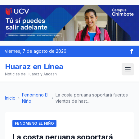
viernes, 7 de agosto de 2026
Huaraz en Línea
Noticias de Huaraz y Áncash
Fenómeno El
La costa peruana soportará fuertes
Inicio
›
›
Niño
vientos de hast...
FENÓMENO EL NIÑO
La costa peruana soportará