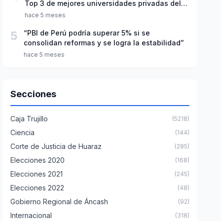
Top 3 de mejores universidades privadas del
Perú
hace 5 meses
5
“PBI de Perú podría superar 5% si se
consolidan reformas y se logra la estabilidad”
hace 5 meses
Secciones
Caja Trujillo
(5218)
Ciencia
(144)
Corte de Justicia de Huaraz
(285)
Elecciones 2020
(168)
Elecciones 2021
(245)
Elecciones 2022
(48)
Gobierno Regional de Áncash
(92)
Internacional
(318)