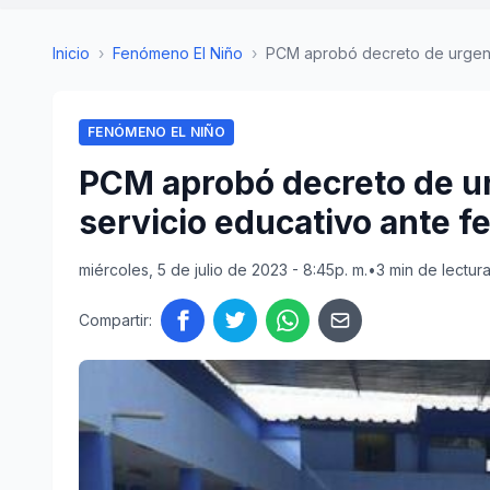
Inicio
›
Fenómeno El Niño
›
PCM aprobó decreto de urgencia
FENÓMENO EL NIÑO
PCM aprobó decreto de ur
servicio educativo ante 
miércoles, 5 de julio de 2023 - 8:45p. m.
•
3 min de lectur
Compartir: