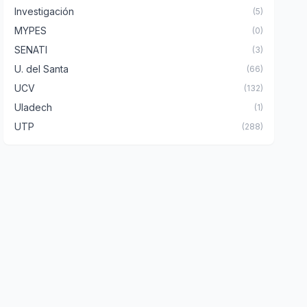
Investigación
(5)
MYPES
(0)
SENATI
(3)
U. del Santa
(66)
UCV
(132)
Uladech
(1)
UTP
(288)