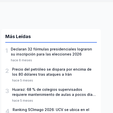
Más Leídas
1
Declaran 32 fórmulas presidenciales lograron
su inscripción para las elecciones 2026
hace 6 meses
2
Precio del petróleo se dispara por encima de
los 80 dólares tras ataques a Irán
hace 5 meses
3
Huaraz: 68 % de colegios supervisados
requiere mantenimiento de aulas a pocos días
de inicio del año escolar 2026
hace 5 meses
4
Ranking SCImago 2026: UCV se ubica en el