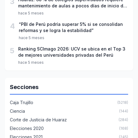
3
mantenimiento de aulas a pocos días de inicio del
año escolar 2026
hace 5 meses
4
“PBI de Perú podría superar 5% si se consolidan
reformas y se logra la estabilidad”
hace 5 meses
5
Ranking SCImago 2026: UCV se ubica en el Top 3
de mejores universidades privadas del Perú
hace 5 meses
Secciones
Caja Trujillo
(5218)
Ciencia
(144)
Corte de Justicia de Huaraz
(284)
Elecciones 2020
(168)
Elecciones 2021
(245)