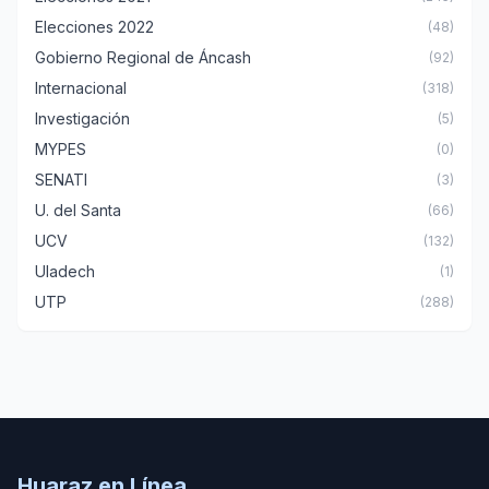
Elecciones 2022
(48)
Gobierno Regional de Áncash
(92)
Internacional
(318)
Investigación
(5)
MYPES
(0)
SENATI
(3)
U. del Santa
(66)
UCV
(132)
Uladech
(1)
UTP
(288)
Huaraz en Línea