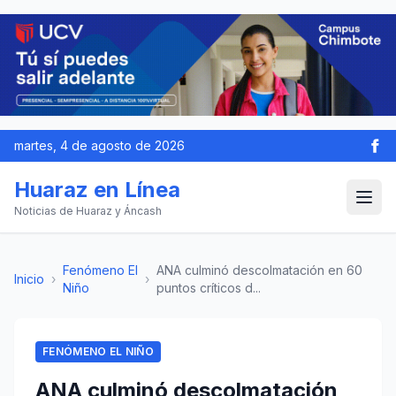
martes, 4 de agosto de 2026
Huaraz en Línea
Noticias de Huaraz y Áncash
Fenómeno El
ANA culminó descolmatación en 60
Inicio
›
›
Niño
puntos críticos d...
FENÓMENO EL NIÑO
ANA culminó descolmatación