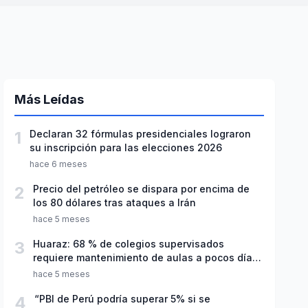
Más Leídas
1
Declaran 32 fórmulas presidenciales lograron
su inscripción para las elecciones 2026
hace 6 meses
2
Precio del petróleo se dispara por encima de
los 80 dólares tras ataques a Irán
hace 5 meses
3
Huaraz: 68 % de colegios supervisados
requiere mantenimiento de aulas a pocos días
de inicio del año escolar 2026
hace 5 meses
4
“PBI de Perú podría superar 5% si se