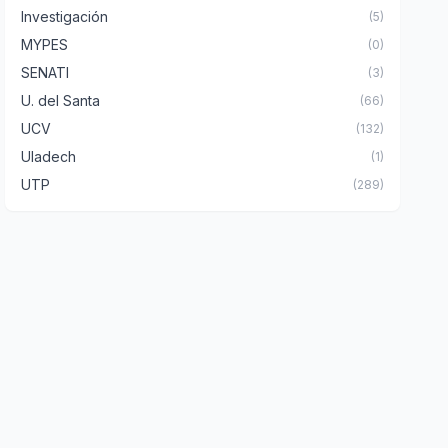
Investigación
(5)
MYPES
(0)
SENATI
(3)
U. del Santa
(66)
UCV
(132)
Uladech
(1)
UTP
(289)