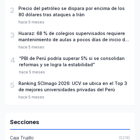
2
Precio del petróleo se dispara por encima de los
80 dólares tras ataques a Irán
hace 5 meses
3
Huaraz: 68 % de colegios supervisados requiere
mantenimiento de aulas a pocos días de inicio del
año escolar 2026
hace 5 meses
4
“PBI de Perú podría superar 5% si se consolidan
reformas y se logra la estabilidad”
hace 5 meses
5
Ranking SCImago 2026: UCV se ubica en el Top 3
de mejores universidades privadas del Perú
hace 5 meses
Secciones
Caja Trujillo
(5218)