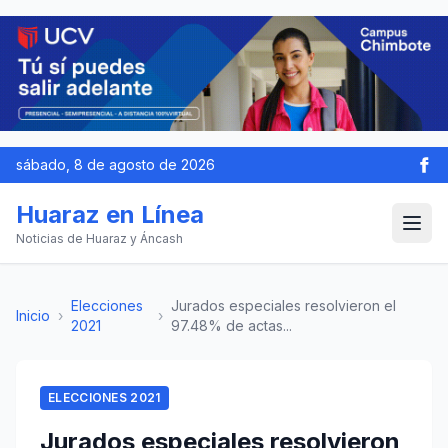
sábado, 8 de agosto de 2026
Huaraz en Línea
Noticias de Huaraz y Áncash
Elecciones
Jurados especiales resolvieron el
Inicio
›
›
2021
97.48% de actas...
ELECCIONES 2021
Jurados especiales resolvieron