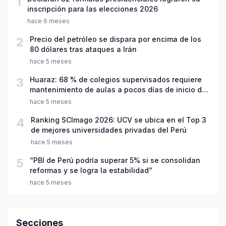
1
inscripción para las elecciones 2026
hace 6 meses
2
Precio del petróleo se dispara por encima de los
80 dólares tras ataques a Irán
hace 5 meses
3
Huaraz: 68 % de colegios supervisados requiere
mantenimiento de aulas a pocos días de inicio del
año escolar 2026
hace 5 meses
4
Ranking SCImago 2026: UCV se ubica en el Top 3
de mejores universidades privadas del Perú
hace 5 meses
5
“PBI de Perú podría superar 5% si se consolidan
reformas y se logra la estabilidad”
hace 5 meses
Secciones