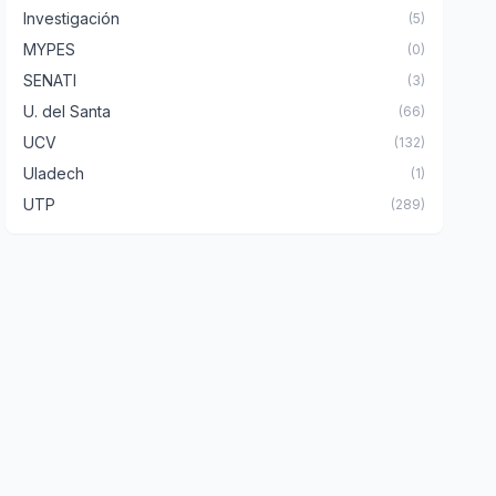
Investigación
(5)
MYPES
(0)
SENATI
(3)
U. del Santa
(66)
UCV
(132)
Uladech
(1)
UTP
(289)