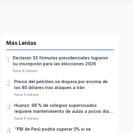
Más Leídas
1
Declaran 32 fórmulas presidenciales lograron
su inscripción para las elecciones 2026
hace 6 meses
2
Precio del petróleo se dispara por encima de
los 80 dólares tras ataques a Irán
hace 5 meses
3
Huaraz: 68 % de colegios supervisados
requiere mantenimiento de aulas a pocos días
de inicio del año escolar 2026
hace 5 meses
4
“PBI de Perú podría superar 5% si se