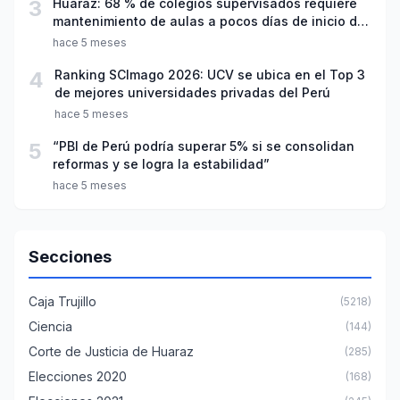
3
Huaraz: 68 % de colegios supervisados requiere
mantenimiento de aulas a pocos días de inicio del
año escolar 2026
hace 5 meses
4
Ranking SCImago 2026: UCV se ubica en el Top 3
de mejores universidades privadas del Perú
hace 5 meses
5
“PBI de Perú podría superar 5% si se consolidan
reformas y se logra la estabilidad”
hace 5 meses
Secciones
Caja Trujillo
(5218)
Ciencia
(144)
Corte de Justicia de Huaraz
(285)
Elecciones 2020
(168)