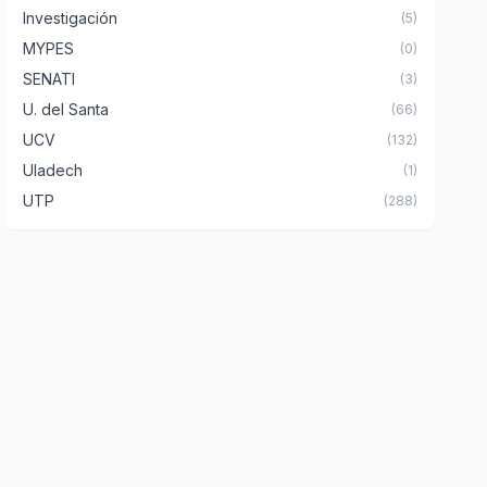
Investigación
(5)
MYPES
(0)
SENATI
(3)
U. del Santa
(66)
UCV
(132)
Uladech
(1)
UTP
(288)