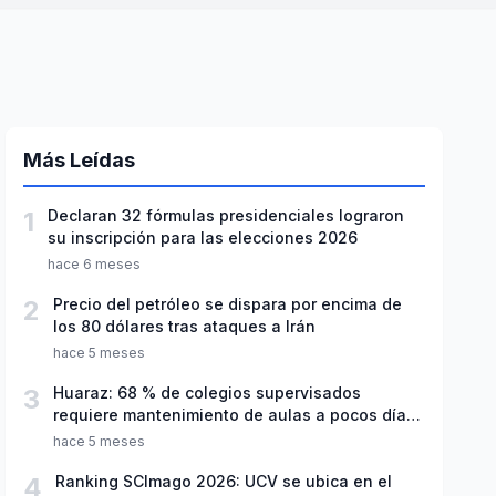
Más Leídas
1
Declaran 32 fórmulas presidenciales lograron
su inscripción para las elecciones 2026
hace 6 meses
2
Precio del petróleo se dispara por encima de
los 80 dólares tras ataques a Irán
hace 5 meses
3
Huaraz: 68 % de colegios supervisados
requiere mantenimiento de aulas a pocos días
de inicio del año escolar 2026
hace 5 meses
4
Ranking SCImago 2026: UCV se ubica en el