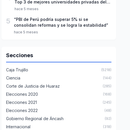
Top 3 de mejores universidades privadas del
Perú
hace 5 meses
5
“PBI de Perú podría superar 5% si se
consolidan reformas y se logra la estabilidad”
hace 5 meses
Secciones
Caja Trujillo
(5218)
Ciencia
(144)
Corte de Justicia de Huaraz
(285)
Elecciones 2020
(168)
Elecciones 2021
(245)
Elecciones 2022
(48)
Gobierno Regional de Áncash
(92)
Internacional
(318)