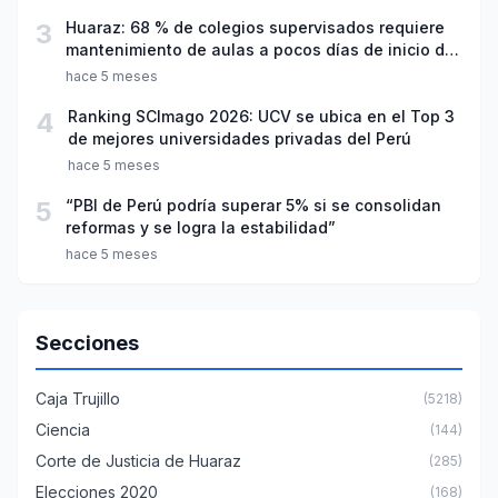
3
Huaraz: 68 % de colegios supervisados requiere
mantenimiento de aulas a pocos días de inicio del
año escolar 2026
hace 5 meses
4
Ranking SCImago 2026: UCV se ubica en el Top 3
de mejores universidades privadas del Perú
hace 5 meses
5
“PBI de Perú podría superar 5% si se consolidan
reformas y se logra la estabilidad”
hace 5 meses
Secciones
Caja Trujillo
(5218)
Ciencia
(144)
Corte de Justicia de Huaraz
(285)
Elecciones 2020
(168)