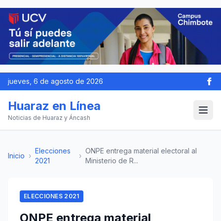
jueves, 6 de agosto de 2026
Huaraz en Línea
Noticias de Huaraz y Áncash
Elecciones
ONPE entrega material electoral al
Inicio
›
›
2021
Ministerio de R...
ELECCIONES 2021
ONPE entrega material