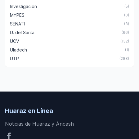
Investigación
(5)
MYPES
(0)
SENATI
(3)
U. del Santa
(66)
UCV
(132)
Uladech
(1)
UTP
(288)
Huaraz en Línea
Noticias de Huaraz y Áncash