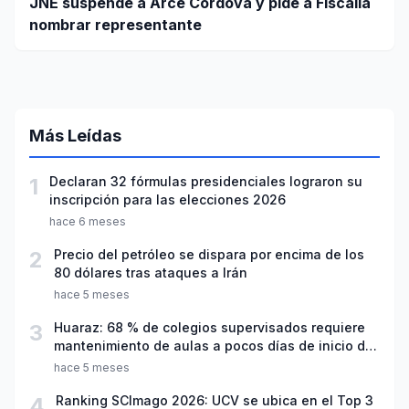
JNE suspende a Arce Córdova y pide a Fiscalía
nombrar representante
Más Leídas
1
Declaran 32 fórmulas presidenciales lograron su
inscripción para las elecciones 2026
hace 6 meses
2
Precio del petróleo se dispara por encima de los
80 dólares tras ataques a Irán
hace 5 meses
3
Huaraz: 68 % de colegios supervisados requiere
mantenimiento de aulas a pocos días de inicio del
año escolar 2026
hace 5 meses
4
Ranking SCImago 2026: UCV se ubica en el Top 3