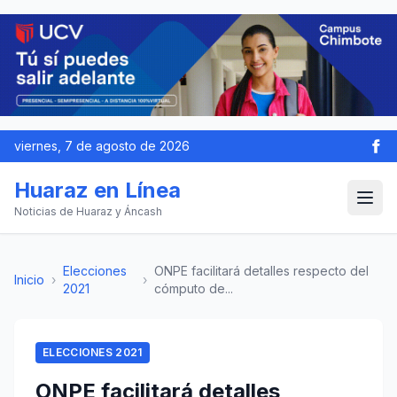
viernes, 7 de agosto de 2026
Huaraz en Línea
Noticias de Huaraz y Áncash
Elecciones
ONPE facilitará detalles respecto del
Inicio
›
›
2021
cómputo de...
ELECCIONES 2021
ONPE facilitará detalles