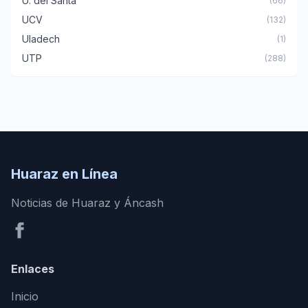
U. del Santa
(66)
UCV
(132)
Uladech
(1)
UTP
(288)
Huaraz en Línea
Noticias de Huaraz y Áncash
Enlaces
Inicio