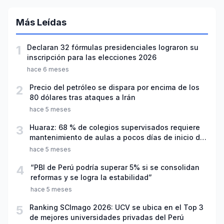
Más Leídas
1
Declaran 32 fórmulas presidenciales lograron su
inscripción para las elecciones 2026
hace 6 meses
2
Precio del petróleo se dispara por encima de los
80 dólares tras ataques a Irán
hace 5 meses
3
Huaraz: 68 % de colegios supervisados requiere
mantenimiento de aulas a pocos días de inicio del
año escolar 2026
hace 5 meses
4
“PBI de Perú podría superar 5% si se consolidan
reformas y se logra la estabilidad”
hace 5 meses
5
Ranking SCImago 2026: UCV se ubica en el Top 3
de mejores universidades privadas del Perú