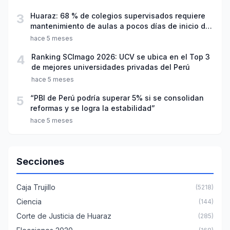
3
Huaraz: 68 % de colegios supervisados requiere
mantenimiento de aulas a pocos días de inicio del
año escolar 2026
hace 5 meses
4
Ranking SCImago 2026: UCV se ubica en el Top 3
de mejores universidades privadas del Perú
hace 5 meses
5
“PBI de Perú podría superar 5% si se consolidan
reformas y se logra la estabilidad”
hace 5 meses
Secciones
Caja Trujillo
(5218)
Ciencia
(144)
Corte de Justicia de Huaraz
(285)