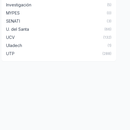
Investigación
(5)
MYPES
(0)
SENATI
(3)
U. del Santa
(66)
UCV
(132)
Uladech
(1)
UTP
(288)