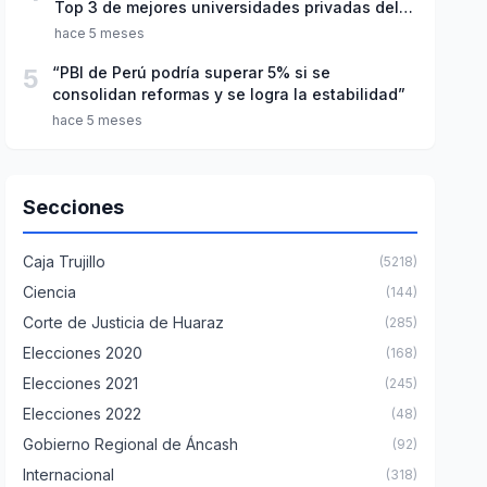
Top 3 de mejores universidades privadas del
Perú
hace 5 meses
5
“PBI de Perú podría superar 5% si se
consolidan reformas y se logra la estabilidad”
hace 5 meses
Secciones
Caja Trujillo
(5218)
Ciencia
(144)
Corte de Justicia de Huaraz
(285)
Elecciones 2020
(168)
Elecciones 2021
(245)
Elecciones 2022
(48)
Gobierno Regional de Áncash
(92)
Internacional
(318)