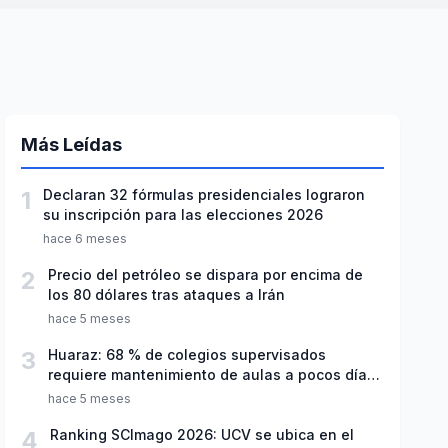
Más Leídas
1
Declaran 32 fórmulas presidenciales lograron
su inscripción para las elecciones 2026
hace 6 meses
2
Precio del petróleo se dispara por encima de
los 80 dólares tras ataques a Irán
hace 5 meses
3
Huaraz: 68 % de colegios supervisados
requiere mantenimiento de aulas a pocos días
de inicio del año escolar 2026
hace 5 meses
4
Ranking SCImago 2026: UCV se ubica en el