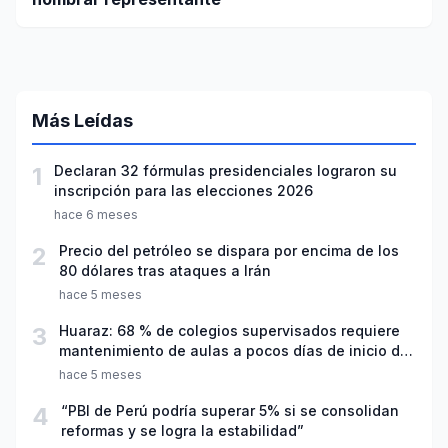
Más Leídas
1
Declaran 32 fórmulas presidenciales lograron su
inscripción para las elecciones 2026
hace 6 meses
2
Precio del petróleo se dispara por encima de los
80 dólares tras ataques a Irán
hace 5 meses
3
Huaraz: 68 % de colegios supervisados requiere
mantenimiento de aulas a pocos días de inicio del
año escolar 2026
hace 5 meses
4
“PBI de Perú podría superar 5% si se consolidan
reformas y se logra la estabilidad”