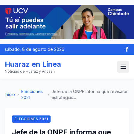
sábado, 8 de agosto de 2026
Huaraz en Línea
Noticias de Huaraz y Áncash
Elecciones
Jefe de la ONPE informa que revisarán
Inicio
›
›
2021
estrategias...
ELECCIONES 2021
Jefe de la ONPE informa que