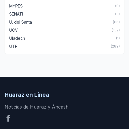
MYPES
(0)
SENATI
(3)
U. del Santa
(66)
UCV
(132)
Uladech
(1)
UTP
(289)
Huaraz en Línea
Noticias de Huaraz y Áncash