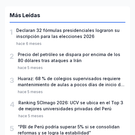
Más Leídas
1
Declaran 32 fórmulas presidenciales lograron su
inscripción para las elecciones 2026
hace 6 meses
2
Precio del petróleo se dispara por encima de los
80 dólares tras ataques a Irán
hace 5 meses
3
Huaraz: 68 % de colegios supervisados requiere
mantenimiento de aulas a pocos días de inicio del
año escolar 2026
hace 5 meses
4
Ranking SCImago 2026: UCV se ubica en el Top 3
de mejores universidades privadas del Perú
hace 5 meses
5
“PBI de Perú podría superar 5% si se consolidan
reformas y se logra la estabilidad”