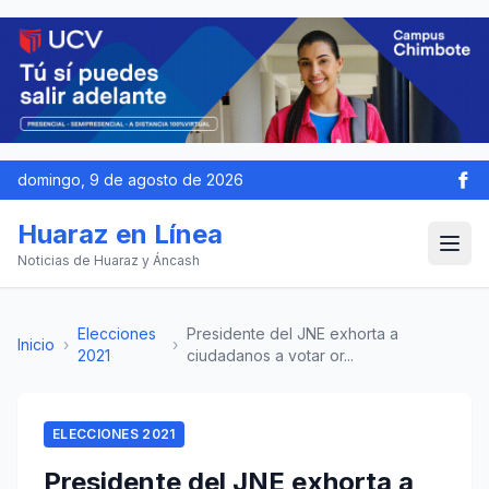
domingo, 9 de agosto de 2026
Huaraz en Línea
Noticias de Huaraz y Áncash
Elecciones
Presidente del JNE exhorta a
Inicio
›
›
2021
ciudadanos a votar or...
ELECCIONES 2021
Presidente del JNE exhorta a