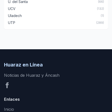
U. del Santa
(66)
UCV
(132)
Uladech
(1)
UTP
(289)
Huaraz en Línea
Noticias de Huaraz y Áncash
Enlaces
Inicio