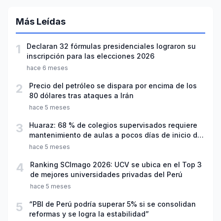
Más Leídas
1
Declaran 32 fórmulas presidenciales lograron su
inscripción para las elecciones 2026
hace 6 meses
2
Precio del petróleo se dispara por encima de los
80 dólares tras ataques a Irán
hace 5 meses
3
Huaraz: 68 % de colegios supervisados requiere
mantenimiento de aulas a pocos días de inicio del
año escolar 2026
hace 5 meses
4
Ranking SCImago 2026: UCV se ubica en el Top 3
de mejores universidades privadas del Perú
hace 5 meses
5
“PBI de Perú podría superar 5% si se consolidan
reformas y se logra la estabilidad”