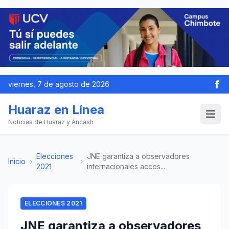
viernes, 7 de agosto de 2026
Huaraz en Línea
Noticias de Huaraz y Áncash
Elecciones
JNE garantiza a observadores
Inicio
›
›
2021
internacionales acces...
ELECCIONES 2021
JNE garantiza a observadores