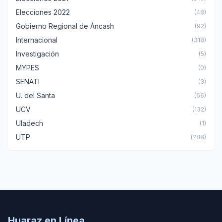
Elecciones 2022
(48)
Gobierno Regional de Áncash
(92)
Internacional
(318)
Investigación
(5)
MYPES
(0)
SENATI
(3)
U. del Santa
(66)
UCV
(132)
Uladech
(1)
UTP
(288)
Huaraz en Línea