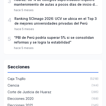
3
mantenimiento de aulas a pocos días de inicio del
año escolar 2026
hace 5 meses
4
Ranking SCImago 2026: UCV se ubica en el Top 3
de mejores universidades privadas del Perú
hace 5 meses
5
“PBI de Perú podría superar 5% si se consolidan
reformas y se logra la estabilidad”
hace 5 meses
Secciones
Caja Trujillo
(5218)
Ciencia
(144)
Corte de Justicia de Huaraz
(285)
Elecciones 2020
(168)
Elecciones 2021
(245)