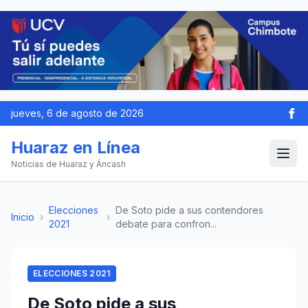
jueves, 6 de agosto de 2026
Huaraz en Línea
Noticias de Huaraz y Áncash
Elecciones
De Soto pide a sus contendores
Inicio
›
›
2021
debate para confron...
ELECCIONES 2021
De Soto pide a sus