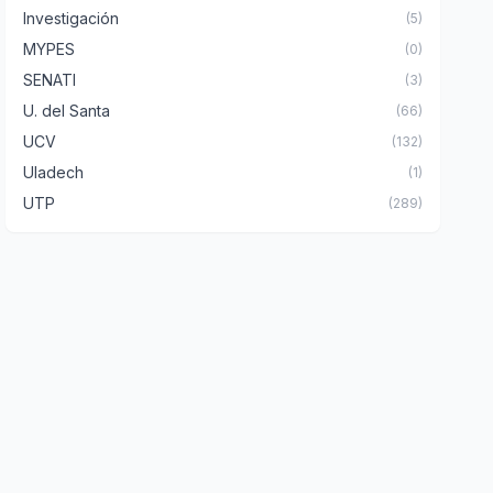
Investigación
(5)
MYPES
(0)
SENATI
(3)
U. del Santa
(66)
UCV
(132)
Uladech
(1)
UTP
(289)