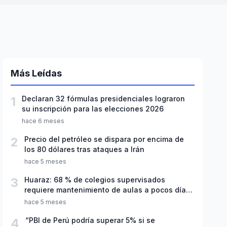
Más Leídas
1
Declaran 32 fórmulas presidenciales lograron
su inscripción para las elecciones 2026
hace 6 meses
2
Precio del petróleo se dispara por encima de
los 80 dólares tras ataques a Irán
hace 5 meses
3
Huaraz: 68 % de colegios supervisados
requiere mantenimiento de aulas a pocos días
de inicio del año escolar 2026
hace 5 meses
4
“PBI de Perú podría superar 5% si se