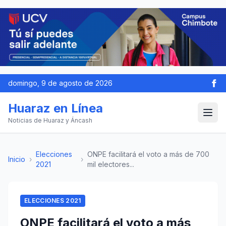
domingo, 9 de agosto de 2026
Huaraz en Línea
Noticias de Huaraz y Áncash
Elecciones
ONPE facilitará el voto a más de 700
Inicio
›
›
2021
mil electores...
ELECCIONES 2021
ONPE facilitará el voto a más