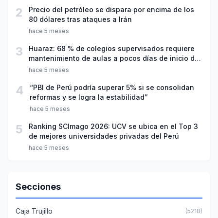
2
Precio del petróleo se dispara por encima de los
80 dólares tras ataques a Irán
hace 5 meses
3
Huaraz: 68 % de colegios supervisados requiere
mantenimiento de aulas a pocos días de inicio del
año escolar 2026
hace 5 meses
4
“PBI de Perú podría superar 5% si se consolidan
reformas y se logra la estabilidad”
hace 5 meses
5
Ranking SCImago 2026: UCV se ubica en el Top 3
de mejores universidades privadas del Perú
hace 5 meses
Secciones
Caja Trujillo
(5218)