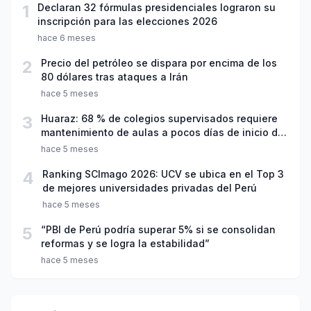
1
Declaran 32 fórmulas presidenciales lograron su
inscripción para las elecciones 2026
hace 6 meses
2
Precio del petróleo se dispara por encima de los
80 dólares tras ataques a Irán
hace 5 meses
3
Huaraz: 68 % de colegios supervisados requiere
mantenimiento de aulas a pocos días de inicio del
año escolar 2026
hace 5 meses
4
Ranking SCImago 2026: UCV se ubica en el Top 3
de mejores universidades privadas del Perú
hace 5 meses
5
“PBI de Perú podría superar 5% si se consolidan
reformas y se logra la estabilidad”
hace 5 meses