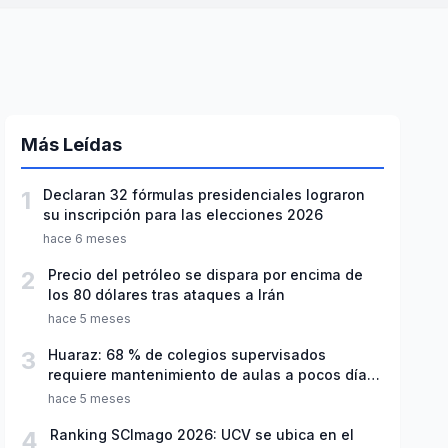
Más Leídas
1
Declaran 32 fórmulas presidenciales lograron
su inscripción para las elecciones 2026
hace 6 meses
2
Precio del petróleo se dispara por encima de
los 80 dólares tras ataques a Irán
hace 5 meses
3
Huaraz: 68 % de colegios supervisados
requiere mantenimiento de aulas a pocos días
de inicio del año escolar 2026
hace 5 meses
4
Ranking SCImago 2026: UCV se ubica en el