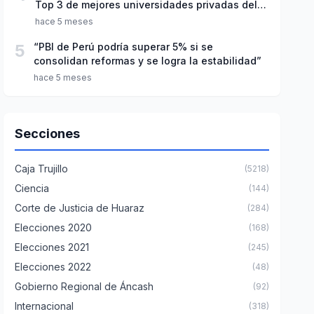
Top 3 de mejores universidades privadas del
Perú
hace 5 meses
5
“PBI de Perú podría superar 5% si se
consolidan reformas y se logra la estabilidad”
hace 5 meses
Secciones
Caja Trujillo
(5218)
Ciencia
(144)
Corte de Justicia de Huaraz
(284)
Elecciones 2020
(168)
Elecciones 2021
(245)
Elecciones 2022
(48)
Gobierno Regional de Áncash
(92)
Internacional
(318)