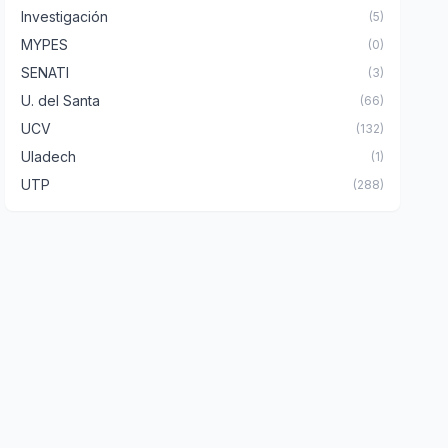
Investigación
(5)
MYPES
(0)
SENATI
(3)
U. del Santa
(66)
UCV
(132)
Uladech
(1)
UTP
(288)