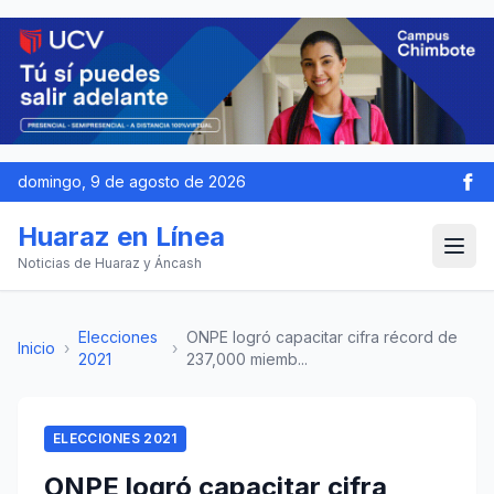
domingo, 9 de agosto de 2026
Huaraz en Línea
Noticias de Huaraz y Áncash
Elecciones
ONPE logró capacitar cifra récord de
Inicio
›
›
2021
237,000 miemb...
ELECCIONES 2021
ONPE logró capacitar cifra