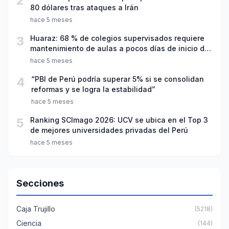
2
80 dólares tras ataques a Irán
hace 5 meses
3
Huaraz: 68 % de colegios supervisados requiere
mantenimiento de aulas a pocos días de inicio del
año escolar 2026
hace 5 meses
4
“PBI de Perú podría superar 5% si se consolidan
reformas y se logra la estabilidad”
hace 5 meses
5
Ranking SCImago 2026: UCV se ubica en el Top 3
de mejores universidades privadas del Perú
hace 5 meses
Secciones
Caja Trujillo
(5218)
Ciencia
(144)