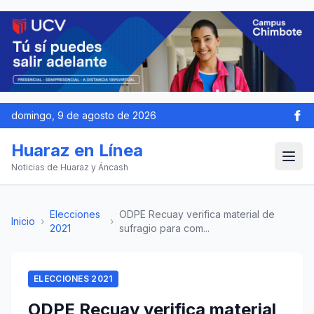
domingo, 9 de agosto de 2026
Huaraz en Línea
Noticias de Huaraz y Áncash
Elecciones
ODPE Recuay verifica material de
Inicio
›
›
2021
sufragio para com...
ELECCIONES 2021
ODPE Recuay verifica material