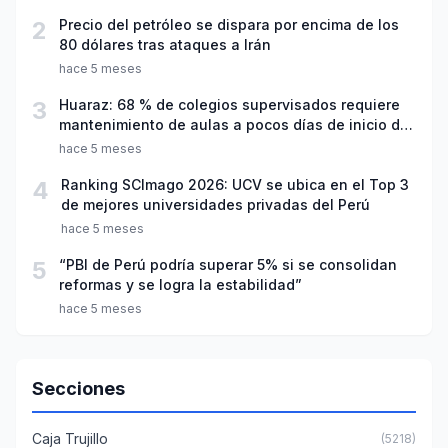
2
Precio del petróleo se dispara por encima de los
80 dólares tras ataques a Irán
hace 5 meses
3
Huaraz: 68 % de colegios supervisados requiere
mantenimiento de aulas a pocos días de inicio del
año escolar 2026
hace 5 meses
4
Ranking SCImago 2026: UCV se ubica en el Top 3
de mejores universidades privadas del Perú
hace 5 meses
5
“PBI de Perú podría superar 5% si se consolidan
reformas y se logra la estabilidad”
hace 5 meses
Secciones
Caja Trujillo
(5218)