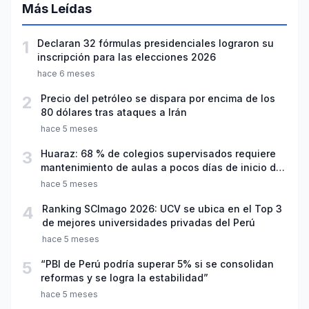
Más Leídas
1
Declaran 32 fórmulas presidenciales lograron su
inscripción para las elecciones 2026
hace 6 meses
2
Precio del petróleo se dispara por encima de los
80 dólares tras ataques a Irán
hace 5 meses
3
Huaraz: 68 % de colegios supervisados requiere
mantenimiento de aulas a pocos días de inicio del
año escolar 2026
hace 5 meses
4
Ranking SCImago 2026: UCV se ubica en el Top 3
de mejores universidades privadas del Perú
hace 5 meses
5
“PBI de Perú podría superar 5% si se consolidan
reformas y se logra la estabilidad”
hace 5 meses