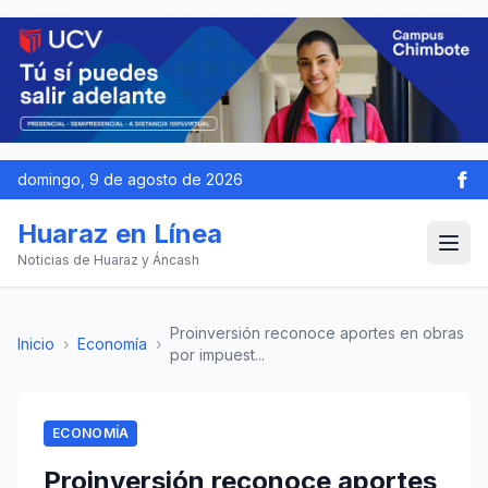
domingo, 9 de agosto de 2026
Huaraz en Línea
Noticias de Huaraz y Áncash
Proinversión reconoce aportes en obras
Inicio
›
Economía
›
por impuest...
ECONOMÍA
Proinversión reconoce aportes