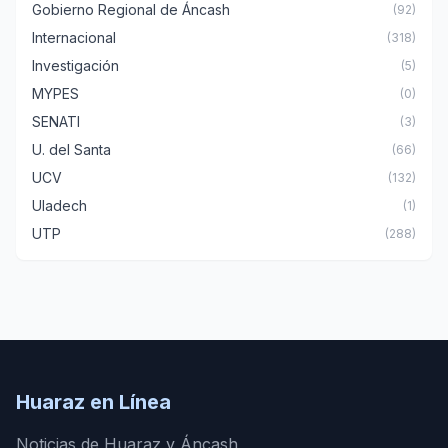
Gobierno Regional de Áncash
(92)
Internacional
(318)
Investigación
(5)
MYPES
(0)
SENATI
(3)
U. del Santa
(66)
UCV
(132)
Uladech
(1)
UTP
(288)
Huaraz en Línea
Noticias de Huaraz y Áncash