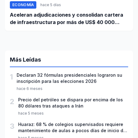
ECONOMÍA
hace 5 días
Aceleran adjudicaciones y consolidan cartera
de infraestructura por más de US$ 40 000
millones
Más Leídas
1
Declaran 32 fórmulas presidenciales lograron su
inscripción para las elecciones 2026
hace 6 meses
2
Precio del petróleo se dispara por encima de los
80 dólares tras ataques a Irán
hace 5 meses
3
Huaraz: 68 % de colegios supervisados requiere
mantenimiento de aulas a pocos días de inicio del
año escolar 2026
hace 5 meses