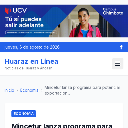
jueves, 6 de agosto de 2026
Huaraz en Línea
Noticias de Huaraz y Áncash
Mincetur lanza programa para potenciar
Inicio
›
Economía
›
exportacion...
ECONOMÍA
Mincetur lanza programa para