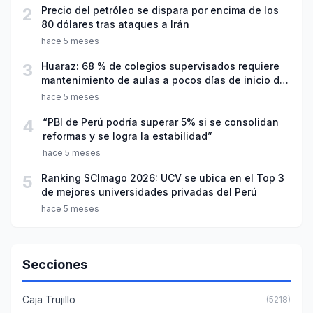
2
Precio del petróleo se dispara por encima de los
80 dólares tras ataques a Irán
hace 5 meses
3
Huaraz: 68 % de colegios supervisados requiere
mantenimiento de aulas a pocos días de inicio del
año escolar 2026
hace 5 meses
4
“PBI de Perú podría superar 5% si se consolidan
reformas y se logra la estabilidad”
hace 5 meses
5
Ranking SCImago 2026: UCV se ubica en el Top 3
de mejores universidades privadas del Perú
hace 5 meses
Secciones
Caja Trujillo
(5218)