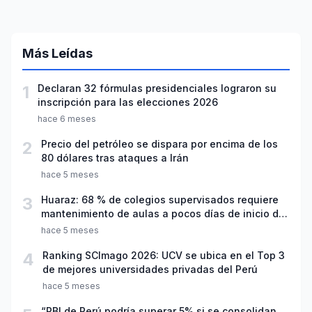
Más Leídas
1
Declaran 32 fórmulas presidenciales lograron su
inscripción para las elecciones 2026
hace 6 meses
2
Precio del petróleo se dispara por encima de los
80 dólares tras ataques a Irán
hace 5 meses
3
Huaraz: 68 % de colegios supervisados requiere
mantenimiento de aulas a pocos días de inicio del
año escolar 2026
hace 5 meses
4
Ranking SCImago 2026: UCV se ubica en el Top 3
de mejores universidades privadas del Perú
hace 5 meses
“PBI de Perú podría superar 5% si se consolidan