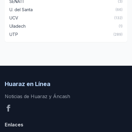
SENATI
(3)
U. del Santa
(66)
UCV
(132)
Uladech
(1)
UTP
(289)
Huaraz en Línea
Noticias de Huaraz y Áncash
Enlaces