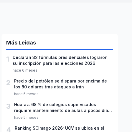
Más Leídas
1
Declaran 32 fórmulas presidenciales lograron
su inscripción para las elecciones 2026
hace 6 meses
2
Precio del petróleo se dispara por encima de
los 80 dólares tras ataques a Irán
hace 5 meses
3
Huaraz: 68 % de colegios supervisados
requiere mantenimiento de aulas a pocos días
de inicio del año escolar 2026
hace 5 meses
4
Ranking SCImago 2026: UCV se ubica en el