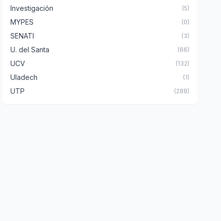
Investigación
(5)
MYPES
(0)
SENATI
(3)
U. del Santa
(66)
UCV
(132)
Uladech
(1)
UTP
(288)