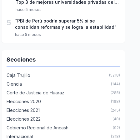
Top 3 de mejores universidades privadas del
Perú
hace 5 meses
5
“PBI de Perú podría superar 5% si se
consolidan reformas y se logra la estabilidad”
hace 5 meses
Secciones
Caja Trujillo
(5218)
Ciencia
(144)
Corte de Justicia de Huaraz
(285)
Elecciones 2020
(168)
Elecciones 2021
(245)
Elecciones 2022
(48)
Gobierno Regional de Áncash
(92)
Internacional
(318)