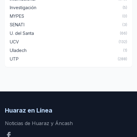
Investigación
(5)
MYPES
(0)
SENATI
(3)
U. del Santa
(66)
UCV
(132)
Uladech
(1)
UTP
(288)
Huaraz en Línea
Noticias de Huaraz y Áncash