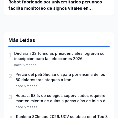
Robot fabricado por universitarios peruanos
facilita monitoreo de signos vitales en
pacientes a distancia
Más Leídas
1
Declaran 32 fórmulas presidenciales lograron su
inscripción para las elecciones 2026
hace 6 meses
2
Precio del petróleo se dispara por encima de los
80 dólares tras ataques a Irán
hace 5 meses
3
Huaraz: 68 % de colegios supervisados requiere
mantenimiento de aulas a pocos días de inicio del
año escolar 2026
hace 5 meses
Ranking SCImago 2026: UCV se ubica en el Top 3