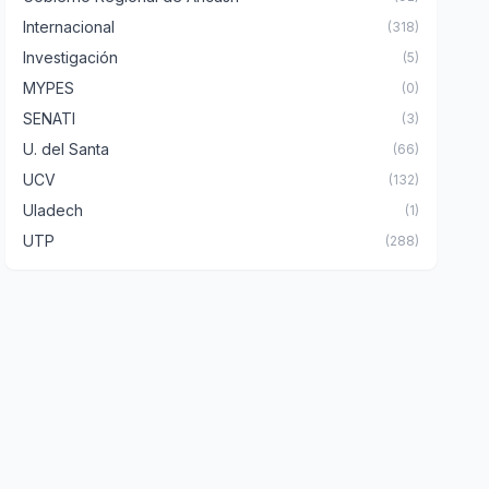
Internacional
(318)
Investigación
(5)
MYPES
(0)
SENATI
(3)
U. del Santa
(66)
UCV
(132)
Uladech
(1)
UTP
(288)