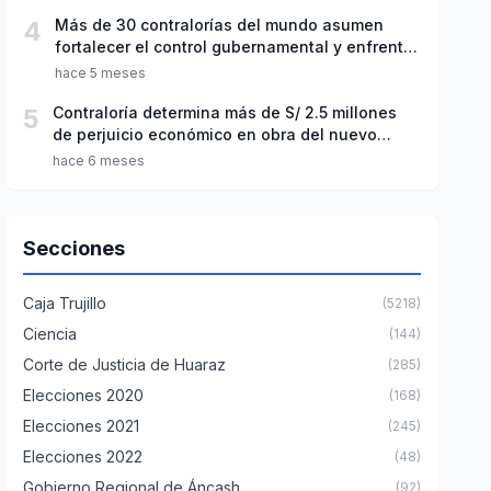
4
Más de 30 contralorías del mundo asumen
fortalecer el control gubernamental y enfrentar
la corrupción transnacional
hace 5 meses
5
Contraloría determina más de S/ 2.5 millones
de perjuicio económico en obra del nuevo
hospital de Apoyo de Yungay
hace 6 meses
Secciones
Caja Trujillo
(5218)
Ciencia
(144)
Corte de Justicia de Huaraz
(285)
Elecciones 2020
(168)
Elecciones 2021
(245)
Elecciones 2022
(48)
Gobierno Regional de Áncash
(92)