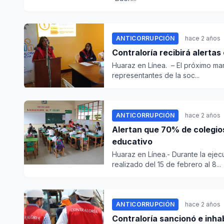
ANTICORRUPCIÓN
hace 2 años
Contraloría recibirá alerta
Huaraz en Línea. – El próximo mar
representantes de la soc...
ANTICORRUPCIÓN
hace 2 años
Alertan que 70% de colegios
educativo
Huaraz en Línea.- Durante la ejec
realizado del 15 de febrero al 8...
ANTICORRUPCIÓN
hace 2 años
Contraloría sancionó e inhab