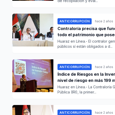
de recopilación y eval...
ANTICORRUPCIÓN
hace 2 años
Contraloría precisa que func
todo el patrimonio que pos
Huaraz en Línea.- El contralor ge
públicos sí están obligados a d...
ANTICORRUPCIÓN
hace 2 años
Índice de Riesgos en la Inve
nivel de riesgo en más 199 
Huaraz en Línea.- La Contraloría 
Pública (IRI), la primer...
ANTICORRUPCIÓN
hace 2 años