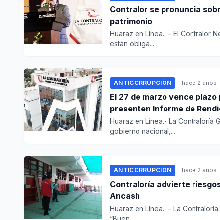
Contralor se pronuncia sobr
patrimonio
Huaraz en Línea. – El Contralor N
están obliga...
ANTICORRUPCIÓN
hace 2 años
El 27 de marzo vence plazo 
presenten Informe de Rendi
Huaraz en Línea.- La Contraloría G
gobierno nacional,...
ANTICORRUPCIÓN
hace 2 años
Contraloría advierte riesgo
Áncash
Huaraz en Línea. – La Contraloría
“Buen...