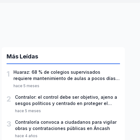
Más Leídas
1
Huaraz: 68 % de colegios supervisados
requiere mantenimiento de aulas a pocos días
de inicio del año escolar 2026
hace 5 meses
2
Contralor: el control debe ser objetivo, ajeno a
sesgos políticos y centrado en proteger el
interés público
hace 5 meses
3
Contraloría convoca a ciudadanos para vigilar
obras y contrataciones públicas en Áncash
hace 4 años