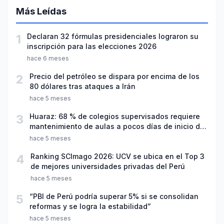
Más Leídas
1
Declaran 32 fórmulas presidenciales lograron su
inscripción para las elecciones 2026
hace 6 meses
2
Precio del petróleo se dispara por encima de los
80 dólares tras ataques a Irán
hace 5 meses
3
Huaraz: 68 % de colegios supervisados requiere
mantenimiento de aulas a pocos días de inicio del
año escolar 2026
hace 5 meses
4
Ranking SCImago 2026: UCV se ubica en el Top 3
de mejores universidades privadas del Perú
hace 5 meses
5
“PBI de Perú podría superar 5% si se consolidan
reformas y se logra la estabilidad”
hace 5 meses