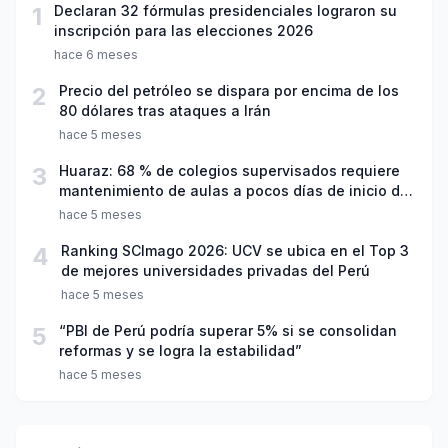
1
Declaran 32 fórmulas presidenciales lograron su
inscripción para las elecciones 2026
hace 6 meses
2
Precio del petróleo se dispara por encima de los
80 dólares tras ataques a Irán
hace 5 meses
3
Huaraz: 68 % de colegios supervisados requiere
mantenimiento de aulas a pocos días de inicio del
año escolar 2026
hace 5 meses
4
Ranking SCImago 2026: UCV se ubica en el Top 3
de mejores universidades privadas del Perú
hace 5 meses
5
“PBI de Perú podría superar 5% si se consolidan
reformas y se logra la estabilidad”
hace 5 meses