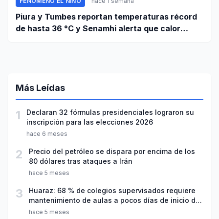
FENÓMENO EL NIÑO
hace 1 semana
Piura y Tumbes reportan temperaturas récord
de hasta 36 °C y Senamhi alerta que calor
continuará
Más Leídas
1
Declaran 32 fórmulas presidenciales lograron su
inscripción para las elecciones 2026
hace 6 meses
2
Precio del petróleo se dispara por encima de los
80 dólares tras ataques a Irán
hace 5 meses
3
Huaraz: 68 % de colegios supervisados requiere
mantenimiento de aulas a pocos días de inicio del
año escolar 2026
hace 5 meses