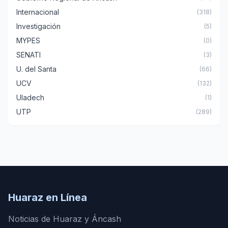
Internacional
(318)
Investigación
(5)
MYPES
(0)
SENATI
(3)
U. del Santa
(66)
UCV
(132)
Uladech
(1)
UTP
(289)
Huaraz en Línea
Noticias de Huaraz y Áncash