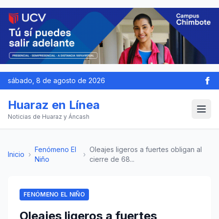
sábado, 8 de agosto de 2026
Huaraz en Línea
Noticias de Huaraz y Áncash
Fenómeno El
Oleajes ligeros a fuertes obligan al
Inicio
›
›
Niño
cierre de 68...
FENÓMENO EL NIÑO
Oleajes ligeros a fuertes