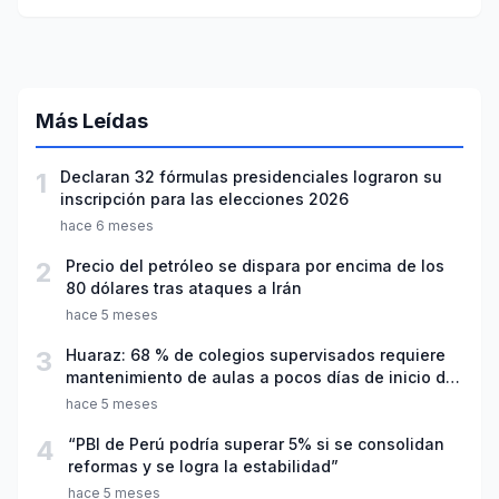
Más Leídas
1
Declaran 32 fórmulas presidenciales lograron su
inscripción para las elecciones 2026
hace 6 meses
2
Precio del petróleo se dispara por encima de los
80 dólares tras ataques a Irán
hace 5 meses
3
Huaraz: 68 % de colegios supervisados requiere
mantenimiento de aulas a pocos días de inicio del
año escolar 2026
hace 5 meses
4
“PBI de Perú podría superar 5% si se consolidan
reformas y se logra la estabilidad”
hace 5 meses