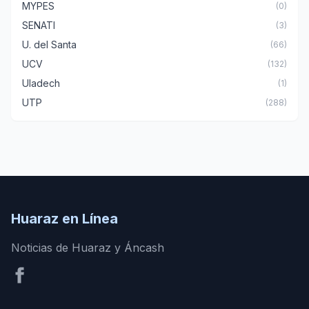
MYPES
(0)
SENATI
(3)
U. del Santa
(66)
UCV
(132)
Uladech
(1)
UTP
(288)
Huaraz en Línea
Noticias de Huaraz y Áncash