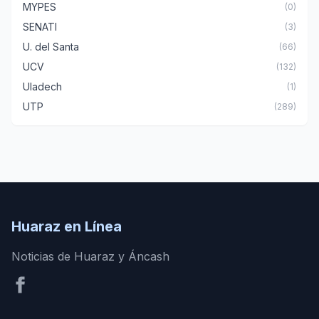
MYPES
(0)
SENATI
(3)
U. del Santa
(66)
UCV
(132)
Uladech
(1)
UTP
(289)
Huaraz en Línea
Noticias de Huaraz y Áncash