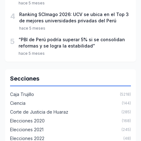
año escolar 2026
hace 5 meses
4
Ranking SCImago 2026: UCV se ubica en el Top 3
de mejores universidades privadas del Perú
hace 5 meses
5
“PBI de Perú podría superar 5% si se consolidan
reformas y se logra la estabilidad”
hace 5 meses
Secciones
Caja Trujillo
(5218)
Ciencia
(144)
Corte de Justicia de Huaraz
(285)
Elecciones 2020
(168)
Elecciones 2021
(245)
Elecciones 2022
(48)