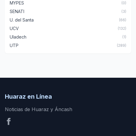
MYPES
(0)
SENATI
(3)
U. del Santa
(66)
UCV
(132)
Uladech
(1)
UTP
(289)
Huaraz en Línea
Noticias de Huaraz y Áncash