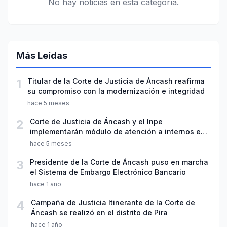
No hay noticias en esta categoría.
Más Leídas
1
Titular de la Corte de Justicia de Áncash reafirma
su compromiso con la modernización e integridad
hace 5 meses
2
Corte de Justicia de Áncash y el Inpe
implementarán módulo de atención a internos en
penal de Huaraz
hace 5 meses
3
Presidente de la Corte de Áncash puso en marcha
el Sistema de Embargo Electrónico Bancario
hace 1 año
4
Campaña de Justicia Itinerante de la Corte de
Áncash se realizó en el distrito de Pira
hace 1 año