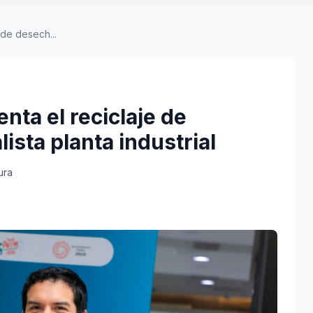
de desech...
ta el reciclaje de
ista planta industrial
ura