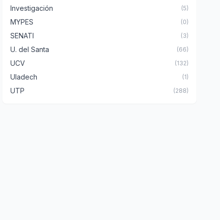
Investigación
(5)
MYPES
(0)
SENATI
(3)
U. del Santa
(66)
UCV
(132)
Uladech
(1)
UTP
(288)