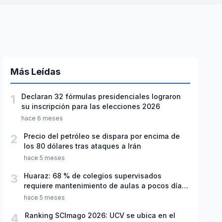
Más Leídas
1
Declaran 32 fórmulas presidenciales lograron
su inscripción para las elecciones 2026
hace 6 meses
2
Precio del petróleo se dispara por encima de
los 80 dólares tras ataques a Irán
hace 5 meses
3
Huaraz: 68 % de colegios supervisados
requiere mantenimiento de aulas a pocos días
de inicio del año escolar 2026
hace 5 meses
4
Ranking SCImago 2026: UCV se ubica en el