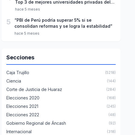
Top 3 de mejores universidades privadas del
Perú
hace 5 meses
5
“PBI de Perú podría superar 5% si se
consolidan reformas y se logra la estabilidad”
hace 5 meses
Secciones
Caja Trujillo
(5218)
Ciencia
(144)
Corte de Justicia de Huaraz
(284)
Elecciones 2020
(168)
Elecciones 2021
(245)
Elecciones 2022
(48)
Gobierno Regional de Áncash
(92)
Internacional
(318)