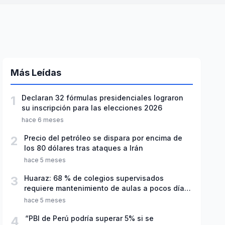
Más Leídas
1
Declaran 32 fórmulas presidenciales lograron
su inscripción para las elecciones 2026
hace 6 meses
2
Precio del petróleo se dispara por encima de
los 80 dólares tras ataques a Irán
hace 5 meses
3
Huaraz: 68 % de colegios supervisados
requiere mantenimiento de aulas a pocos días
de inicio del año escolar 2026
hace 5 meses
4
“PBI de Perú podría superar 5% si se