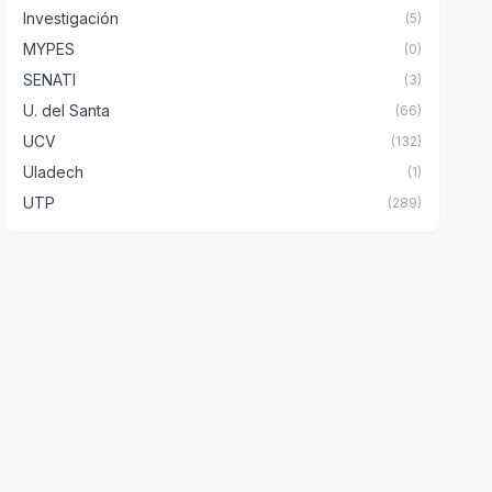
Investigación
(5)
MYPES
(0)
SENATI
(3)
U. del Santa
(66)
UCV
(132)
Uladech
(1)
UTP
(289)