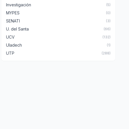
Investigación
(5)
MYPES
(0)
SENATI
(3)
U. del Santa
(66)
UCV
(132)
Uladech
(1)
UTP
(288)