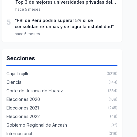
Top 3 de mejores universidades privadas del
Perú
hace 5 meses
5
“PBI de Perú podría superar 5% si se
consolidan reformas y se logra la estabilidad”
hace 5 meses
Secciones
Caja Trujillo
(5218)
Ciencia
(144)
Corte de Justicia de Huaraz
(284)
Elecciones 2020
(168)
Elecciones 2021
(245)
Elecciones 2022
(48)
Gobierno Regional de Áncash
(92)
Internacional
(318)