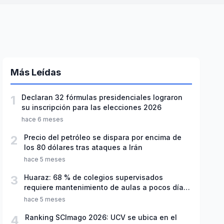
Más Leídas
1
Declaran 32 fórmulas presidenciales lograron
su inscripción para las elecciones 2026
hace 6 meses
2
Precio del petróleo se dispara por encima de
los 80 dólares tras ataques a Irán
hace 5 meses
3
Huaraz: 68 % de colegios supervisados
requiere mantenimiento de aulas a pocos días
de inicio del año escolar 2026
hace 5 meses
4
Ranking SCImago 2026: UCV se ubica en el